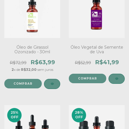
Óleo de Girassol
Óleo Vegetal de Semente
Ozonizado - 30ml
de Uva
R$63,99
R$41,99
R$72,99
R$52,99
2
x de
R$32,00
sem juros
25
%
28
%
OFF
OFF