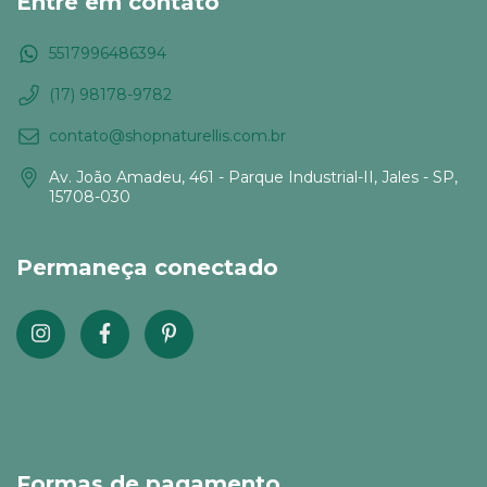
Entre em contato
5517996486394
(17) 98178-9782
contato@shopnaturellis.com.br
Av. João Amadeu, 461 - Parque Industrial-II, Jales - SP,
15708-030
Permaneça conectado
Formas de pagamento