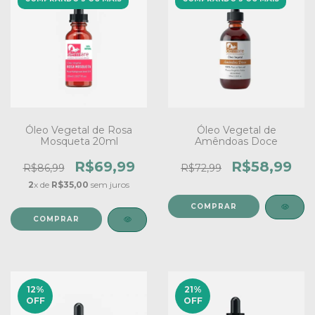
Óleo Vegetal de Rosa
Óleo Vegetal de
Mosqueta 20ml
Amêndoas Doce
R$69,99
R$58,99
R$86,99
R$72,99
2
x de
R$35,00
sem juros
12
%
21
%
OFF
OFF