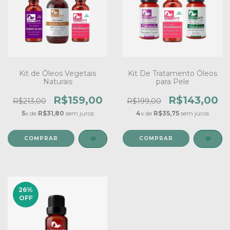
Kit de Óleos Vegetais
Kit De Tratamento Óleos
Naturais
para Pele
R$159,00
R$143,00
R$213,00
R$199,00
5
x de
R$31,80
sem juros
4
x de
R$35,75
sem juros
26
%
OFF