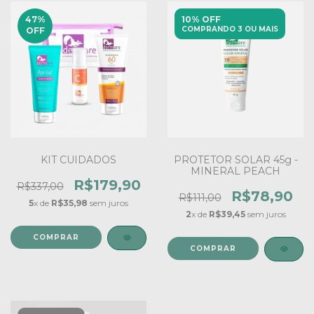
47
%
10% OFF
COMPRANDO 3 OU MAIS
OFF
KIT CUIDADOS
PROTETOR SOLAR 45g -
MINERAL PEACH
R$179,90
R$337,00
R$78,90
R$111,00
5
x de
R$35,98
sem juros
2
x de
R$39,45
sem juros