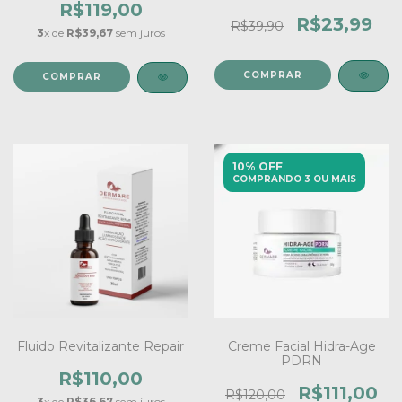
R$119,00
R$23,99
R$39,90
3
x de
R$39,67
sem juros
10% OFF
COMPRANDO 3 OU MAIS
Fluido Revitalizante Repair
Creme Facial Hidra-Age
PDRN
R$110,00
R$111,00
R$120,00
3
x de
R$36,67
sem juros