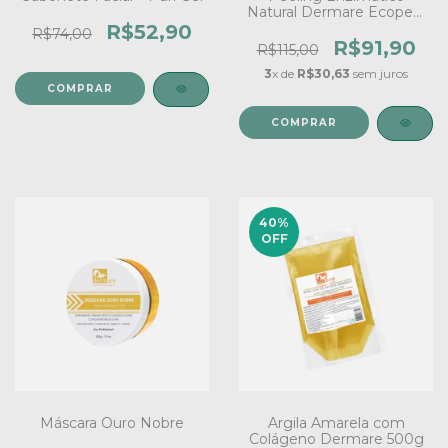
Natural Dermare Ecopeel
- 30ml
R$52,90
R$74,00
R$91,90
R$115,00
3
x de
R$30,63
sem juros
40
%
OFF
Máscara Ouro Nobre
Argila Amarela com
Colágeno Dermare 500g