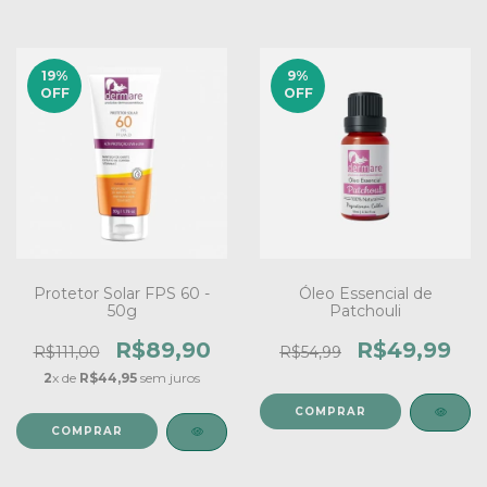
19
%
9
%
OFF
OFF
Protetor Solar FPS 60 -
Óleo Essencial de
50g
Patchouli
R$89,90
R$49,99
R$111,00
R$54,99
2
x de
R$44,95
sem juros