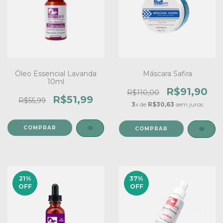
Óleo Essencial Lavanda
Máscara Safira
10ml
R$91,90
R$110,00
R$51,99
R$55,99
3
x de
R$30,63
sem juros
21
%
37
%
OFF
OFF