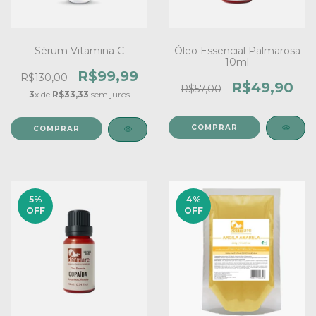
Sérum Vitamina C
Óleo Essencial Palmarosa
10ml
R$99,99
R$130,00
R$49,90
R$57,00
3
x de
R$33,33
sem juros
5
%
4
%
OFF
OFF