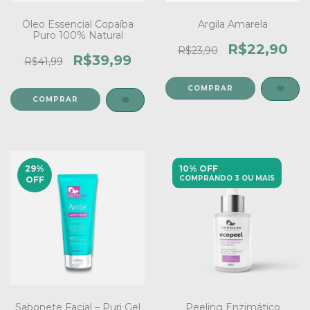
Óleo Essencial Copaíba
Argila Amarela
Puro 100% Natural
R$22,90
R$23,90
R$39,99
R$41,99
COMPRAR
29
%
10% OFF
COMPRANDO 3 OU MAIS
OFF
Sabonete Facial – Puri Gel
Peeling Enzimático