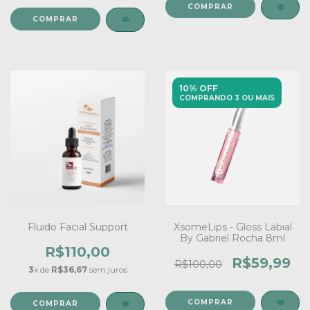
COMPRAR
10% OFF
COMPRANDO 3 OU MAIS
Fluido Facial Support
XsomeLips - Gloss Labial
By Gabriel Rocha 8ml
R$110,00
R$59,99
R$100,00
3
x de
R$36,67
sem juros