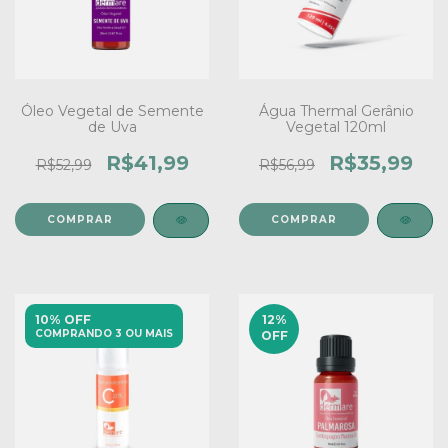
Óleo Vegetal de Semente
Água Thermal Gerânio
de Uva
Vegetal 120ml
R$41,99
R$35,99
R$52,99
R$56,99
10% OFF
12
%
COMPRANDO 3 OU MAIS
OFF