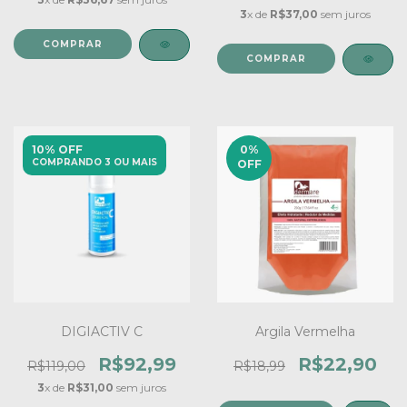
3
x de
R$37,00
sem juros
10% OFF
0
%
COMPRANDO 3 OU MAIS
OFF
DIGIACTIV C
Argila Vermelha
R$92,99
R$22,90
R$119,00
R$18,99
3
x de
R$31,00
sem juros