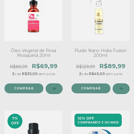
Óleo Vegetal de Rosa
Fluido Nano Hidra Fusion
Mosqueta 20ml
200ml
R$69,99
R$89,99
R$86,99
R$129,99
2
x de
R$35,00
sem juros
2
x de
R$45,00
sem juros
7
%
10% OFF
COMPRANDO 3 OU MAIS
OFF