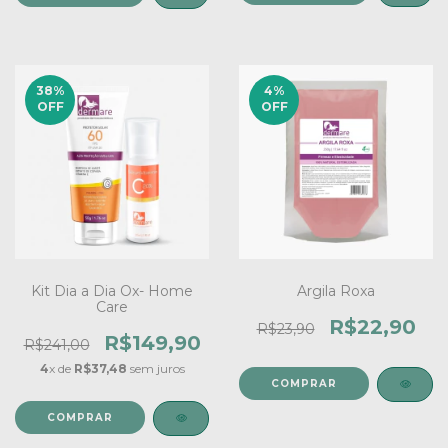
38
%
4
%
OFF
OFF
Kit Dia a Dia Ox- Home
Argila Roxa
Care
R$22,90
R$23,90
R$149,90
R$241,00
4
x de
R$37,48
sem juros
COMPRAR