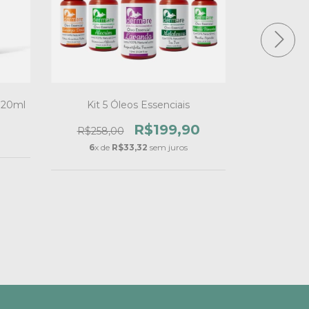
20ml
Kit 5 Óleos Essenciais
Óleo Veget
R$199,90
R$258,00
R$72,
6
x de
R$33,32
sem juros