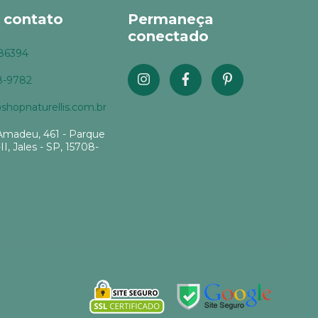
 contato
Permaneça
conectado
86394
8-9782
hopnaturellis.com.br
Amadeu, 461 - Parque
-II, Jales - SP, 15708-