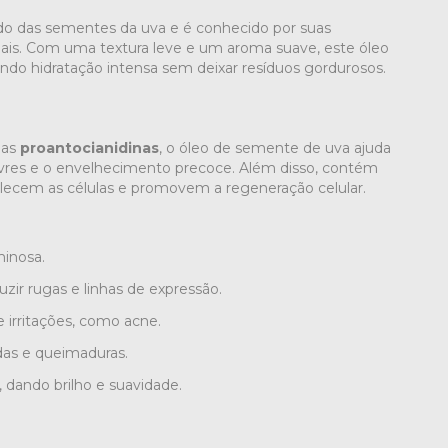
do das sementes da uva e é conhecido por suas
nais. Com uma textura leve e um aroma suave, este óleo
ndo hidratação intensa sem deixar resíduos gordurosos.
 as
proantocianidinas
, o óleo de semente de uva ajuda
 livres e o envelhecimento precoce. Além disso, contém
talecem as células e promovem a regeneração celular.
minosa.
duzir rugas e linhas de expressão.
 e irritações, como acne.
idas e queimaduras.
, dando brilho e suavidade.