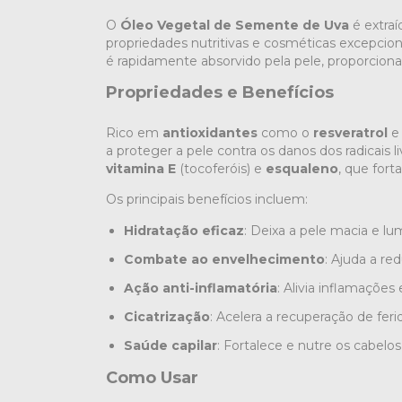
O
Óleo Vegetal de Semente de Uva
é extraí
propriedades nutritivas e cosméticas excepcio
é rapidamente absorvido pela pele, proporciona
Propriedades e Benefícios
Rico em
antioxidantes
como o
resveratrol
e
a proteger a pele contra os danos dos radicais
vitamina E
(tocoferóis) e
esqualeno
, que for
Os principais benefícios incluem:
Hidratação eficaz
: Deixa a pele macia e lu
Combate ao envelhecimento
: Ajuda a re
Ação anti-inflamatória
: Alivia inflamações
Cicatrização
: Acelera a recuperação de fer
Saúde capilar
: Fortalece e nutre os cabelos
Como Usar