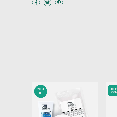
20
%
10%
COM
OFF