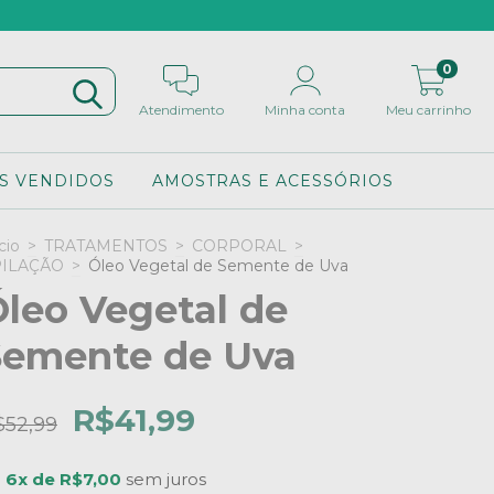
0
Atendimento
Minha conta
Meu carrinho
S VENDIDOS
AMOSTRAS E ACESSÓRIOS
cio
>
TRATAMENTOS
>
CORPORAL
>
PILAÇÃO
>
Óleo Vegetal de Semente de Uva
leo Vegetal de
Semente de Uva
R$41,99
$52,99
u
6x de R$7,00
sem juros