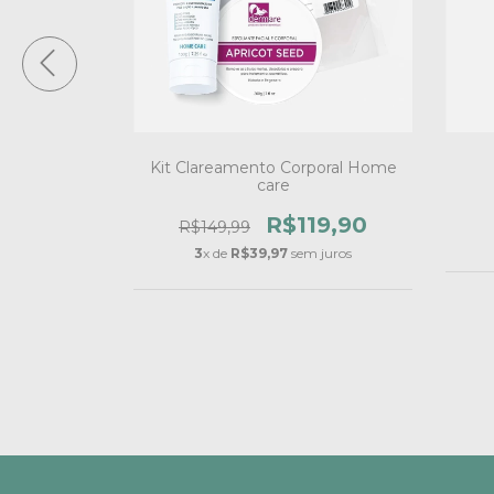
dades
Kit Clareamento Corporal Home
care
29,00
R$119,90
R$149,99
 juros
3
x de
R$39,97
sem juros