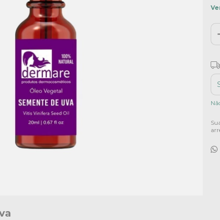
Ve
Fr
Ent
Nã
Sua
arr
va