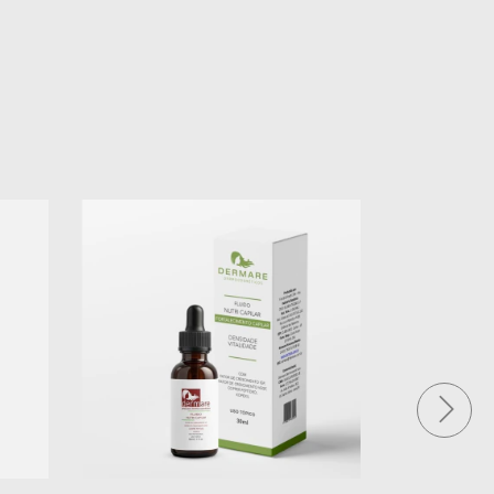
7
%
OFF