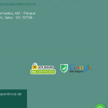
hopnaturellis.com.br
Amadeu, 461 - Parque
-II, Jales - SP, 15708-
experiência de