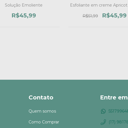
Solução Emoliente
Esfoliante em creme Aprico
R$45,99
R$45,99
R$51,99
Contato
Entre em
Quem somos
55179964
Como Comprar
(17) 9817