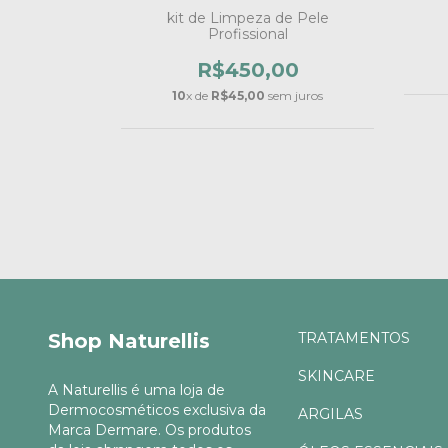
êndoas Doce
kit de Limpeza de Pele
Profissional
8,99
R$450,00
10
x de
R$45,00
sem juros
Shop Naturellis
TRATAMENTOS
SKINCARE
A Naturellis é uma loja de
Dermocosméticos exclusiva da
ARGILAS
Marca Dermare. Os produtos