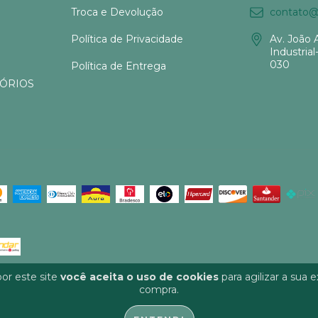
Troca e Devolução
contato@s
Política de Privacidade
Av. João 
Industrial
030
Política de Entrega
SÓRIOS
or este site
você aceita o uso de cookies
para agilizar a sua 
compra.