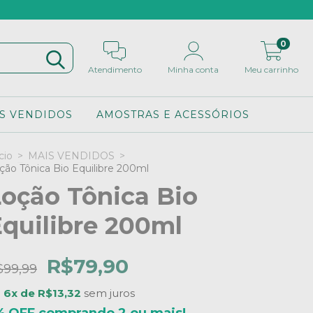
0
Atendimento
Minha conta
Meu carrinho
S VENDIDOS
AMOSTRAS E ACESSÓRIOS
cio
>
MAIS VENDIDOS
>
ção Tônica Bio Equilibre 200ml
oção Tônica Bio
quilibre 200ml
R$79,90
$99,99
u
6x de R$13,32
sem juros