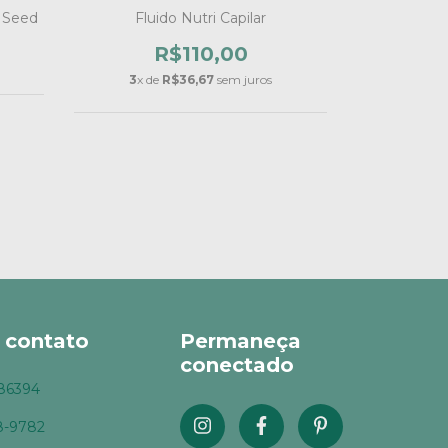
t Seed
Fluido Nutri Capilar
Óleo Ess
R$110,00
R$55,
3
x de
R$36,67
sem juros
 contato
Permaneça
conectado
86394
8-9782