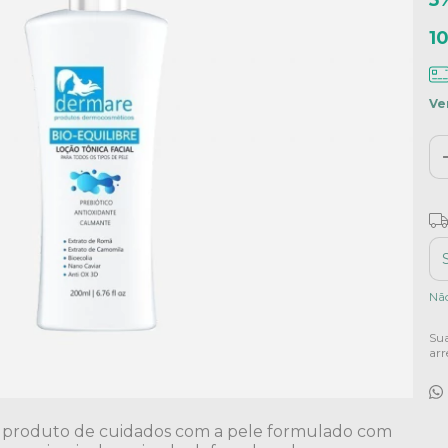
5
1
Ve
Fr
Ent
Nã
Sua
arr
um produto de cuidados com a pele formulado com