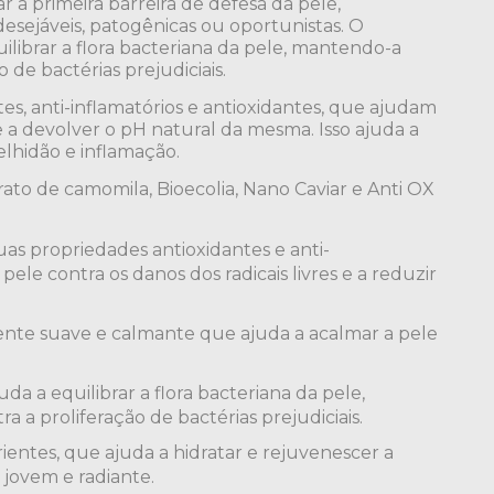
r a primeira barreira de defesa da pele,
esejáveis, patogênicas ou oportunistas. O
ilibrar a flora bacteriana da pele, mantendo-a
 de bactérias prejudiciais.
es, anti-inflamatórios e antioxidantes, que ajudam
 e a devolver o pH natural da mesma. Isso ajuda a
elhidão e inflamação.
rato de camomila, Bioecolia, Nano Caviar e Anti OX
as propriedades antioxidantes e anti-
pele contra os danos dos radicais livres e a reduzir
nte suave e calmante que ajuda a acalmar a pele
da a equilibrar a flora bacteriana da pele,
 a proliferação de bactérias prejudiciais.
ientes, que ajuda a hidratar e rejuvenescer a
jovem e radiante.