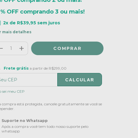
% OFF comprando 2 ou mais!
0% OFF comprando 3 ou mais!
2
x de
R$39,95
sem juros
r mais detalhes
ete grátis
R$299,00
Frete grátis
a partir de
R$299,00
CALCULAR
ALTERAR CEP
regas para o CEP:
o sei meu CEP
 compra está protegida, cancele gratuitamente se você se
epender.
Suporte no Whatsapp
Após a compra você tem todo nosso suporte pelo
whatsapp