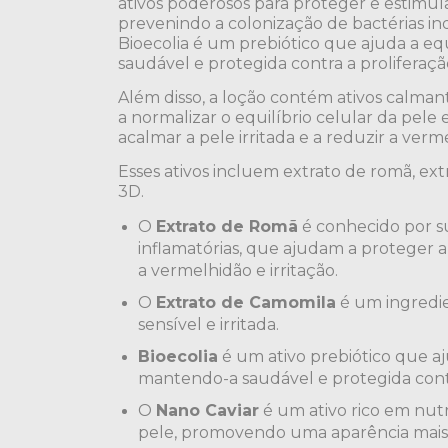
ativos poderosos para proteger e estimula
prevenindo a colonização de bactérias ind
Bioecolia é um prebiótico que ajuda a equ
saudável e protegida contra a proliferação
Além disso, a loção contém ativos calmant
a normalizar o equilíbrio celular da pele
acalmar a pele irritada e a reduzir a verm
Esses ativos incluem extrato de romã, ext
3D.
O
Extrato de Romã
é conhecido por su
inflamatórias, que ajudam a proteger a 
a vermelhidão e irritação.
O
Extrato de Camomila
é um ingredie
sensível e irritada.
Bioecolia
é um ativo prebiótico que aju
mantendo-a saudável e protegida contra
O
Nano Caviar
é um ativo rico em nutr
pele, promovendo uma aparência mais 