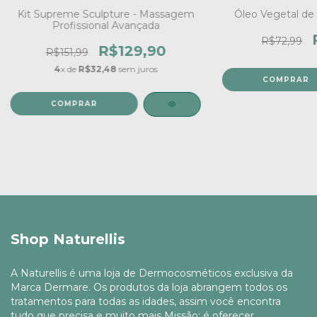
Kit Supreme Sculpture - Massagem
Óleo Vegetal d
Profissional Avançada
R$72,99
R$129,90
R$151,99
4
x de
R$32,48
sem juros
Shop Naturellis
A Naturellis é uma loja de Dermocosméticos exclusiva da
Marca Dermare. Os produtos da loja abrangem todos os
tratamentos para todas as idades, assim você encontra
tudo que precisa e muito mais Missão: é oferecer