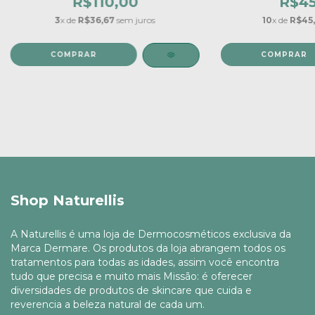
R$110,00
R$45
3
x de
R$36,67
sem juros
10
x de
R$45
Shop Naturellis
A Naturellis é uma loja de Dermocosméticos exclusiva da
Marca Dermare. Os produtos da loja abrangem todos os
tratamentos para todas as idades, assim você encontra
tudo que precisa e muito mais Missão: é oferecer
diversidades de produtos de skincare que cuida e
reverencia a beleza natural de cada um.