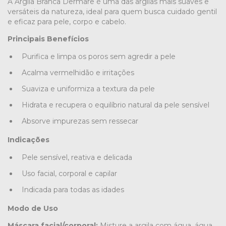
A Argila Branca Dermare é uma das argilas mais suaves e
versáteis da natureza, ideal para quem busca cuidado gentil
e eficaz para pele, corpo e cabelo.
Principais Benefícios
Purifica e limpa os poros sem agredir a pele
Acalma vermelhidão e irritações
Suaviza e uniformiza a textura da pele
Hidrata e recupera o equilíbrio natural da pele sensível
Absorve impurezas sem ressecar
Indicações
Pele sensível, reativa e delicada
Uso facial, corporal e capilar
Indicada para todas as idades
Modo de Uso
Máscara facial/corporal:
Misture a argila com água, água