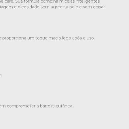
me care. Sua fórmula combina micelas inteligentes
iagem e oleosidade sem agredir a pele e sem deixar
e e proporciona um toque macio logo após o uso.
os
em comprometer a barreira cutânea.