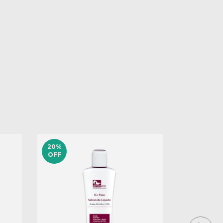
20
%
33
%
OFF
OFF