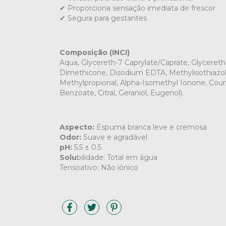
✔ Proporciona sensação imediata de frescor
✔ Segura para gestantes
Composição (INCI)
Aqua, Glycereth-7 Caprylate/Caprate, Glyceret
Dimethicone, Disodium EDTA, Methylisothiazol
Methylpropional, Alpha-Isomethyl Ionone, Coum
Benzoate, Citral, Geraniol, Eugenol).
Aspecto:
Espuma branca leve e cremosa
Odor:
Suave e agradável
pH:
5.5 ± 0.5
Solu
bilidade: Total em água
Tensoativo: Não iônico