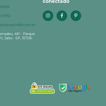
conectado
86394
8-9782
hopnaturellis.com.br
Amadeu, 461 - Parque
-II, Jales - SP, 15708-