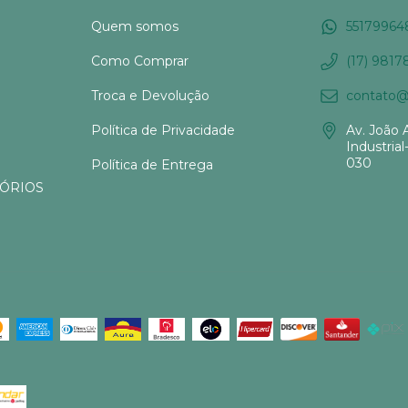
Quem somos
55179964
Como Comprar
(17) 9817
Troca e Devolução
contato@s
Política de Privacidade
Av. João 
Industrial
030
Política de Entrega
SÓRIOS