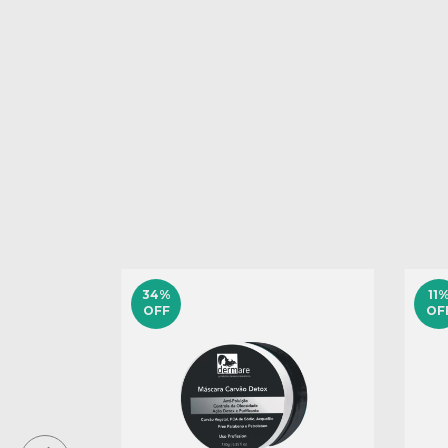
34
%
11
OFF
OF