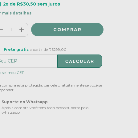
2
x de
R$30,50
sem juros
r mais detalhes
ete grátis
R$299,00
Frete grátis
a partir de
R$299,00
CALCULAR
ALTERAR CEP
regas para o CEP:
o sei meu CEP
 compra está protegida, cancele gratuitamente se você se
epender.
Suporte no Whatsapp
Após a compra você tem todo nosso suporte pelo
whatsapp