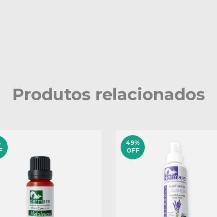
Produtos relacionados
%
49
%
F
OFF