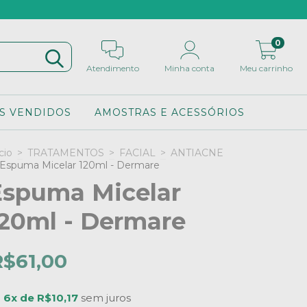
0
Atendimento
Minha conta
Meu carrinho
S VENDIDOS
AMOSTRAS E ACESSÓRIOS
cio
>
TRATAMENTOS
>
FACIAL
>
ANTIACNE
Espuma Micelar 120ml - Dermare
Espuma Micelar
120ml - Dermare
R$61,00
u
6x de R$10,17
sem juros