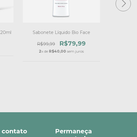
20ml
Sabonete Líquido Bio Face
Exfoliance 
R$79,99
R$99,99
R$89,
2
x de
R$40,00
sem juros
 contato
Permaneça