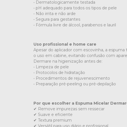
• Dermatologicamente testada
• pH adequado para todos os tipos de pele
• Não irrita e não arde
• Segura para gestantes
• Fórmula livre de álcool, parabenos e lauril
Uso profissional e home care
Apesar do aplicador com escovinha, a espuma
o uso em cabine, evitando confusão com aparelh
Dermare na higienização antes de:
• Limpeza de pele
• Protocolos de hidratação
• Procedimentos de rejuvenescimento
• Preparação pré-peeling ou pré-depilação
Por que escolher a Espuma Micelar Derma
✔ Remove impurezas sem ressecar
✔ Suave e eficiente
✔ Textura premium
✔ Versátil para uso diário e profissional