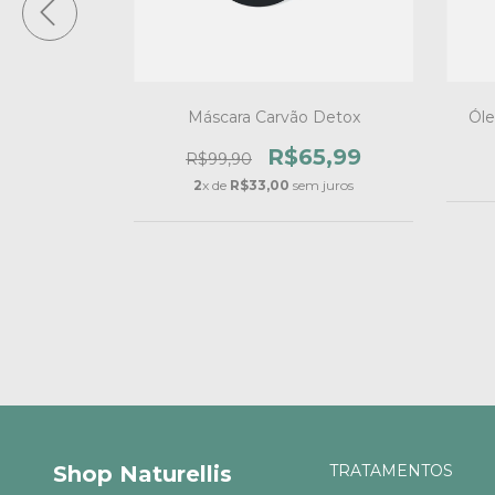
Puri Gel
Máscara Carvão Detox
Óle
2,90
R$65,99
R$99,90
2
x de
R$33,00
sem juros
Shop Naturellis
TRATAMENTOS