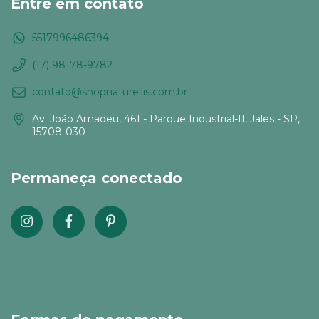
Entre em contato
5517996486394
(17) 98178-9782
contato@shopnaturellis.com.br
Av. João Amadeu, 461 - Parque Industrial-II, Jales - SP,
15708-030
Permaneça conectado