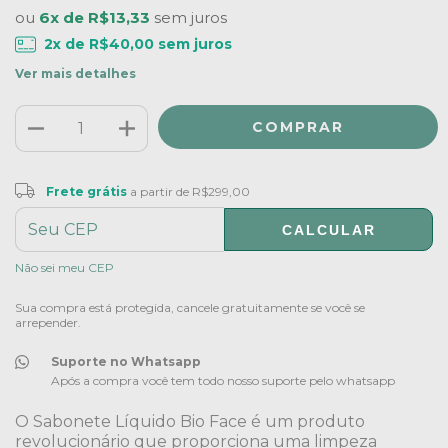
ou
6x de R$13,33
sem juros
2
x de
R$40,00
sem juros
Ver mais detalhes
Frete grátis
R$299,00
Frete grátis
a partir de
R$299,00
CALCULAR
ALTERAR CEP
Entregas para o CEP:
Não sei meu CEP
Sua compra está protegida, cancele gratuitamente se você se
arrepender.
Suporte no Whatsapp
Após a compra você tem todo nosso suporte pelo whatsapp
O Sabonete Líquido Bio Face é um produto
revolucionário que proporciona uma limpeza